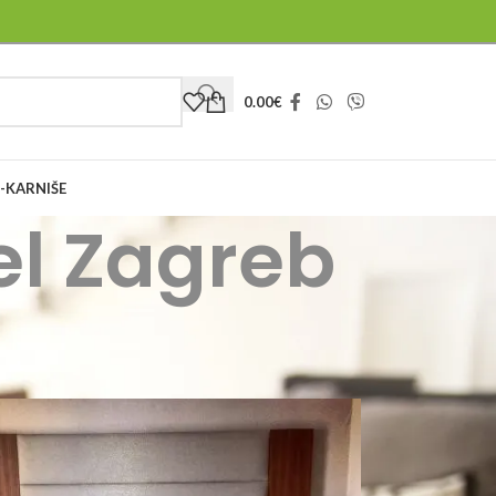
0.00
€
-KARNIŠE
el Zagreb