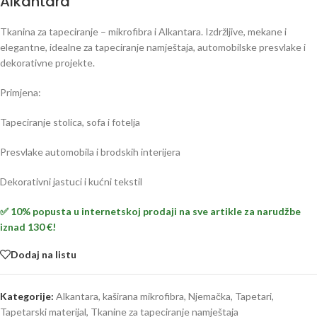
Alkantara
Tkanina za tapeciranje – mikrofibra i Alkantara. Izdržljive, mekane i
elegantne, idealne za tapeciranje namještaja, automobilske presvlake i
dekorativne projekte.
Primjena:
Tapeciranje stolica, sofa i fotelja
Presvlake automobila i brodskih interijera
Dekorativni jastuci i kućni tekstil
✅ 10% popusta u internetskoj prodaji na sve artikle za narudžbe
iznad 130 €!
Dodaj na listu
Kategorije:
Alkantara, kaširana mikrofibra
,
Njemačka
,
Tapetari
,
Tapetarski materijal
,
Tkanine za tapeciranje namještaja