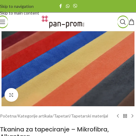
Skip to navigation
Skip to main content
Povećaj
Početna
/
Kategorije artikala
/
Tapetari
/
Tapetarski materijal
Tkanina za tapeciranje – Mikrofibra,