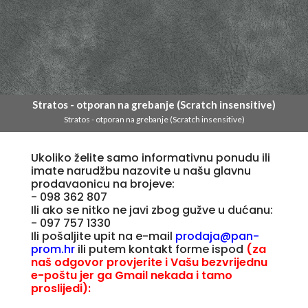
Stratos - otporan na grebanje (Scratch insensitive)
Stratos - otporan na grebanje (Scratch insensitive)
Ukoliko želite samo informativnu ponudu ili
imate narudžbu nazovite u našu glavnu
prodavaonicu na brojeve:
- 098 362 807
Ili ako se nitko ne javi zbog gužve u dućanu:
- 097 757 1330
Ili pošaljite upit na e-mail
prodaja@pan-
prom.hr
ili putem kontakt forme ispod
(za
naš odgovor provjerite i Vašu bezvrijednu
e-poštu jer ga Gmail nekada i tamo
proslijedi):