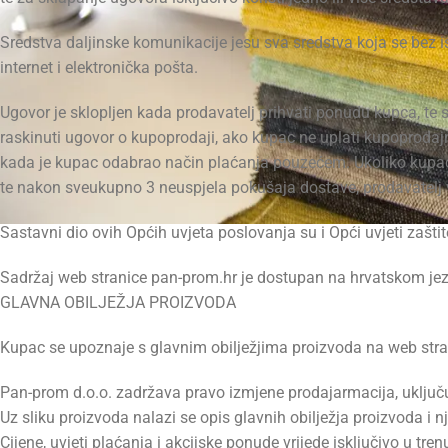
Sredstva daljinske komunikacije jesu sva sredstva koja se bez is
internet i elektronička pošta.
Ugovor je sklopljen kada prodavatelj prihvati ponudu kupca, te
raskinuti ugovor o kupoprodaji, ako kupac ne uplati kupoprodajnu
kada je kupac odabrao način plaćanja pouzećem. Ukoliko kupac iz
te nakon sveukupno 3 neuspjela pokušaja dostave, prodavatelj v
Sastavni dio ovih Općih uvjeta poslovanja su i Opći uvjeti zašt
Sadržaj web stranice pan-prom.hr je dostupan na hrvatskom jezik
GLAVNA OBILJEŽJA PROIZVODA
Kupac se upoznaje s glavnim obilježjima proizvoda na web stra
Pan-prom d.o.o. zadržava pravo izmjene prodajarmacija, uključu
Uz sliku proizvoda nalazi se opis glavnih obilježja proizvoda i 
Cijene, uvjeti plaćanja i akcijske ponude vrijede isključivo u tren