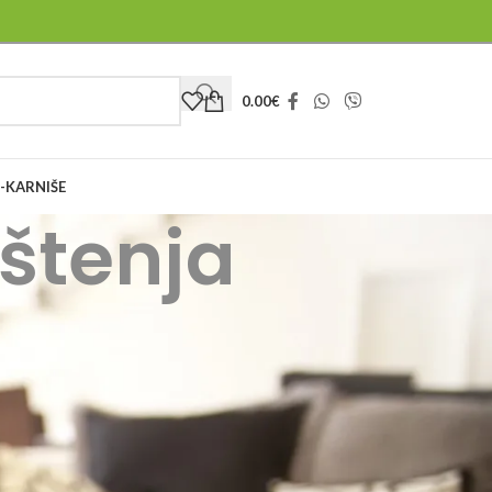
0.00
€
-KARNIŠE
ištenja