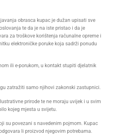
javanja obrasca kupac je dužan upisati sve
lovanja te da je na iste pristao i da je
ara za troškove korištenja računalne opreme i
mitku elektroničke poruke koja sadrži ponudu
om ili e-porukom, u kontakt stupiti djelatnik
gu zatražiti samo njihovi zakonski zastupnici.
ustrativne prirode te ne moraju uvijek i u svim
lo kojeg mjesta u svijetu.
i koji su povezani s navedenim pojmom. Kupac
 odgovara li proizvod njegovim potrebama.