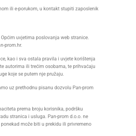
nom ili e-porukom, u kontakt stupiti zaposlenik
a Općim uvjetima poslovanja web stranice.
an-prom.hr.
, kao i sva ostala pravila i uvjete korištenja
te autorima ili trećim osobama, te prihvaćaju
sluge koje se putem nje pružaju.
e samo uz prethodnu pisanu dozvolu Pan-prom
paciteta prema broju korisnika, podršku
adu stranica i usluga. Pan-prom d.o.o. ne
i ponekad može biti u prekidu ili privremeno