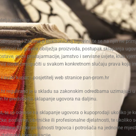
telja sklapaju
osima i Zakona o elektroničkoj trgovini, te se na njih ne primj
e odnosi na glavna obilježja proizvoda, postupak sklapanja ugovo
tave, opće prodajarmacije, jamstvo i servisne uvjete, klub vjern
oj osobi omogućiti u svakom konkretnom slučaju prava koja ima
 i svaki kupac i posjetitelj web stranice pan-prom.hr
r regulirano je u skladu sa zakonskim odredbama uzimajući u ob
.hr predstavlja sklapanje ugovora na daljinu.
est, te se odnose na sklapanje ugovora o kupoprodaji ukoliko je
ačke, poslovne, obrtničke ili profesionalne djelatnosti, te ukolik
stodobne fizičke prisutnosti trgovca i potrošača na jednome mje
va daljinske komunikacije.