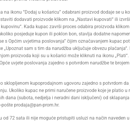
 na ikonu “Dodaj u košaricu” odabrani proizvod dodaje se u ko
staviti dodavati proizvode klikom na „Nastavi kupovati“ ili izvrš
ši kupovinu“. Kada kupac završi proces odabira proizvoda klikom
koliko posjeduje kupon ili poklon bon, stavlja dodatne napomene 
se s Općim uvjetima poslovanja” čijim označavanjem kupac potv
ice „Upoznat sam s tim da narudžba uključuje obvezu plaćanja“.
njom proizvoda koji su u košarici može kliknuti na ikonu „Plati“
i Opće uvjete poslovanja zajedno s potvrdom narudžbe te brojem
u o sklopljenom kupoprodajnom ugovoru zajedno s potvrdom da j
ju. Ukoliko kupac ne primi naručene proizvode koje je platio u r
nih dana (subota, nedjelja i neradni dani isključeni) od sklapa
 e-pošte prodaja@pan-prom.hr.
od 72 sata ili nije moguće pristupiti usluzi na način naveden u 