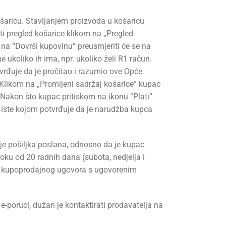
šaricu. Stavljanjem proizvoda u košaricu
iti pregled košarice klikom na „Pregled
 na “Dovrši kupovinu“ preusmjeriti će se na
ukoliko ih ima, npr. ukoliko želi R1 račun.
rđuje da je pročitao i razumio ove Opće
 Klikom na „Promijeni sadržaj košarice“ kupac
. Nakon što kupac pritiskom na ikonu “Plati”
 iste kojom potvrđuje da je narudžba kupca
e pošiljka poslana, odnosno da je kupac
oku od 20 radnih dana (subota, nedjelja i
nja kupoprodajnog ugovora s ugovorenim
e-poruci, dužan je kontaktirati prodavatelja na