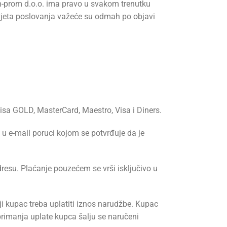
an-prom d.o.o. ima pravo u svakom trenutku
 uvjeta poslovanja važeće su odmah po objavi
Visa GOLD, MasterCard, Maestro, Visa i Diners.
u e-mail poruci kojom se potvrđuje da je
esu. Plaćanje pouzećem se vrši isključivo u
i kupac treba uplatiti iznos narudžbe. Kupac
primanja uplate kupca šalju se naručeni