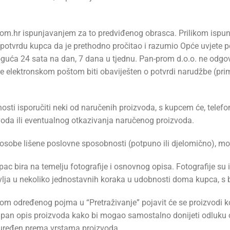
om.hr ispunjavanjem za to predviđenog obrasca. Prilikom ispun
potvrdu kupca da je prethodno pročitao i razumio Opće uvjete pos
uća 24 sata na dan, 7 dana u tjednu. Pan-prom d.o.o. ne odgov
će elektronskom poštom biti obaviješten o potvrdi narudžbe (pri
osti isporučiti neki od naručenih proizvoda, s kupcem će, telefon
oda ili eventualnog otkazivanja naručenog proizvoda.
i osobe lišene poslovne sposobnosti (potpuno ili djelomično), mo
 bira na temelju fotografije i osnovnog opisa. Fotografije su il
ja u nekoliko jednostavnih koraka u udobnosti doma kupca, s bi
pisom određenog pojma u “Pretraživanje” pojavit će se proizvod
stupan opis proizvoda kako bi mogao samostalno donijeti odluku
e uređen prema vrstama proizvoda.