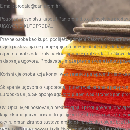
E-mail: prodaja@pan-prom.hr
Potrošač, u svojstvu kupca i Pan-prom d.o.o. u svojstvu prodava
UGOVOR O KUPOPRODAJI
Pravne osobe kao kupci podliježu primjeni Zakona o obveznim odn
uvjeti poslovanja se primjenjuju na pravne osobe u dijelu koji s
otpremu proizvoda, opis načina isporuke proizvoda i troškove dos
sklapanja ugovora. Prodavatelj može prema svome izboru pravn
Korisnik je osoba koja koristi web stranicu pan-prom.hr, isto kao
Sklapanje ugovora o kupoprodaji putem web stranice pan-prom.h
Europske unije. Sklapanje ugovora putem web stranice pan-prom
Ovi Opći uvjeti poslovanja predstavljaju i predugovornu obavij
koja sklapa pravni posao ili djeluje na tržištu izvan svoje trgov
okviru organiziranog sustava prodaje ili pružanja usluge bez i
te za sklapanje ugovora isključivo koristi jedno ili više sredsta