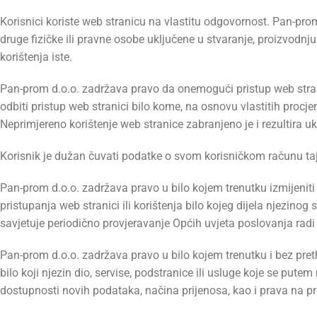
Korisnici koriste web stranicu na vlastitu odgovornost. Pan-prom 
druge fizičke ili pravne osobe uključene u stvaranje, proizvodnju
korištenja iste.
Pan-prom d.o.o. zadržava pravo da onemogući pristup web strani
odbiti pristup web stranici bilo kome, na osnovu vlastitih procje
Neprimjereno korištenje web stranice zabranjeno je i rezultira uk
Korisnik je dužan čuvati podatke o svom korisničkom računu taj
Pan-prom d.o.o. zadržava pravo u bilo kojem trenutku izmijenit
pristupanja web stranici ili korištenja bilo kojeg dijela njezin
savjetuje periodično provjeravanje Općih uvjeta poslovanja r
Pan-prom d.o.o. zadržava pravo u bilo kojem trenutku i bez pretho
bilo koji njezin dio, servise, podstranice ili usluge koje se pu
dostupnosti novih podataka, načina prijenosa, kao i prava na pri