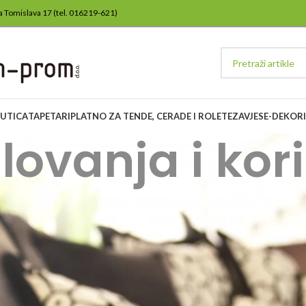
lja Tomislava 17 (tel. 016219-621)
ŽUTICA
TAPETARI
PLATNO ZA TENDE, CERADE I ROLETE
ZAVJESE-DEKORI
lovanja i kor