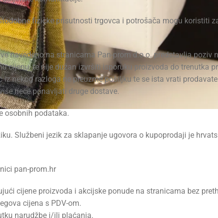
todobne fizičke prisutnosti trgovca i potrošača mogu koristiti z
 sve navedeno na stranicama Pan-prom d.o.o. predstavlja poziv 
 cijenu, te nije dužan izvršiti isporuku proizvoda do trenutka p
 nekog razloga ne preuzme pošiljku te se ista vrati prodavatelj
iše neće ponavljati druge dostave.
ite osobnih podataka.
u. Službeni jezik za sklapanje ugovora o kupoprodaji je hrvatsk
nici pan-prom.hr
jući cijene proizvoda i akcijske ponude na stranicama bez pret
njegova cijena s PDV-om.
utku narudžbe i/ili plaćanja.