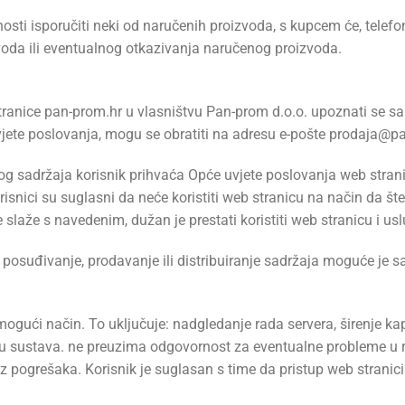
osti isporučiti neki od naručenih proizvoda, s kupcem će, telefo
oda ili eventualnog otkazivanja naručenog proizvoda.
stranice pan-prom.hr u vlasništvu Pan-prom d.o.o. upoznati se s
vjete poslovanja, mogu se obratiti na adresu e-pošte prodaja@p
nog sadržaja korisnik prihvaća Opće uvjete poslovanja web stranice
snici su suglasni da neće koristiti web stranicu na način da šte
ne slaže s navedenim, dužan je prestati koristiti web stranicu i u
, posuđivanje, prodavanje ili distribuiranje sadržaja moguće j
ogući način. To uključuje: nadgledanje rada servera, širenje ka
du sustava. ne preuzima odgovornost za eventualne probleme u r
bez pogrešaka. Korisnik je suglasan s time da pristup web stranic