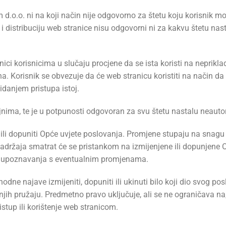
d.o.o. ni na koji način nije odgovorno za štetu koju korisnik mož
 i distribuciju web stranice nisu odgovorni ni za kakvu štetu nas
ci korisnicima u slučaju procjene da se ista koristi na neprikl
na. Korisnik se obvezuje da će web stranicu koristiti na način da 
idanjem pristupa istoj.
nima, te je u potpunosti odgovoran za svu štetu nastalu neauto
i ili dopuniti Opće uvjete poslovanja. Promjene stupaju na sna
og sadržaja smatrat će se pristankom na izmijenjene ili dopunjene
adi upoznavanja s eventualnim promjenama.
dne najave izmijeniti, dopuniti ili ukinuti bilo koji dio svog po
tem njih pružaju. Predmetno pravo uključuje, ali se ne ograničava
stup ili korištenje web stranicom.