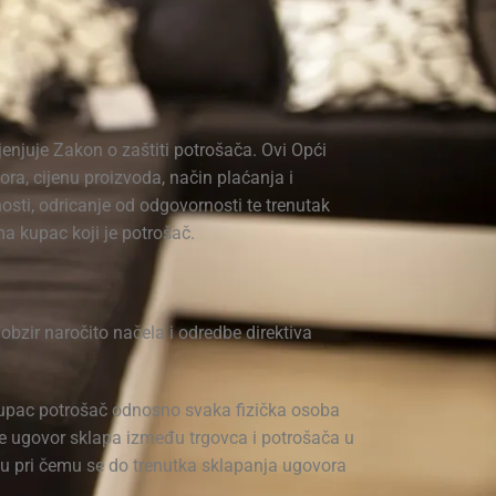
enjuje Zakon o zaštiti potrošača. Ovi Opći
ra, cijenu proizvoda, način plaćanja i
osti, odricanje od odgovornosti te trenutak
 kupac koji je potrošač.
zir naročito načela i odredbe direktiva
 kupac potrošač odnosno svaka fizička osoba
o se ugovor sklapa između trgovca i potrošača u
stu pri čemu se do trenutka sklapanja ugovora