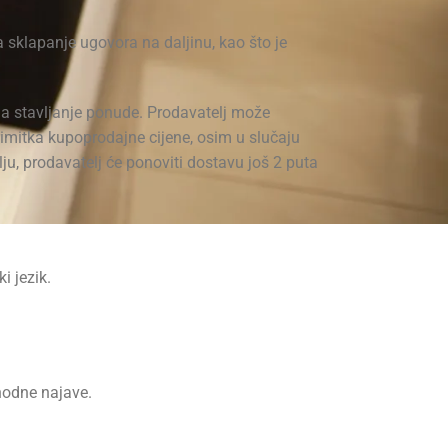
a sklapanje ugovora na daljinu, kao što je
na stavljanje ponude. Prodavatelj može
rimitka kupoprodajne cijene, osim u slučaju
u, prodavatelj će ponoviti dostavu još 2 puta
i jezik.
hodne najave.