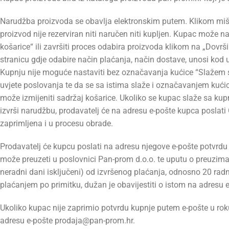
Narudžba proizvoda se obavlja elektronskim putem. Klikom miša
proizvod nije rezerviran niti naručen niti kupljen. Kupac može na
košarice“ ili završiti proces odabira proizvoda klikom na „Dovr
stranicu gdje odabire način plaćanja, način dostave, unosi kod u
Kupnju nije moguće nastaviti bez označavanja kućice “Slažem 
uvjete poslovanja te da se sa istima slaže i označavanjem kuć
može izmijeniti sadržaj košarice. Ukoliko se kupac slaže sa kup
izvrši narudžbu, prodavatelj će na adresu e-pošte kupca poslat
zaprimljena i u procesu obrade.
Prodavatelj će kupcu poslati na adresu njegove e-pošte potvrd
može preuzeti u poslovnici Pan-prom d.o.o. te uputu o preuziman
neradni dani isključeni) od izvršenog plaćanja, odnosno 20 rad
plaćanjem po primitku, dužan je obavijestiti o istom na adresu
Ukoliko kupac nije zaprimio potvrdu kupnje putem e-pošte u roku 
adresu e-pošte prodaja@pan-prom.hr.