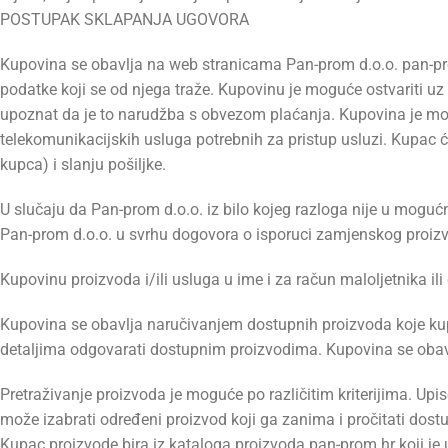
POSTUPAK SKLAPANJA UGOVORA
Kupovina se obavlja na web stranicama Pan-prom d.o.o. pan-pr
podatke koji se od njega traže. Kupovinu je moguće ostvariti uz 
upoznat da je to narudžba s obvezom plaćanja. Kupovina je mog
telekomunikacijskih usluga potrebnih za pristup usluzi. Kupac 
kupca) i slanju pošiljke.
U slučaju da Pan-prom d.o.o. iz bilo kojeg razloga nije u mogućn
Pan-prom d.o.o. u svrhu dogovora o isporuci zamjenskog proizv
Kupovinu proizvoda i/ili usluga u ime i za račun maloljetnika il
Kupovina se obavlja naručivanjem dostupnih proizvoda koje kupac
detaljima odgovarati dostupnim proizvodima. Kupovina se obavl
Pretraživanje proizvoda je moguće po različitim kriterijima. U
može izabrati određeni proizvod koji ga zanima i pročitati do
Kupac proizvode bira iz kataloga proizvoda pan-prom.hr koji j