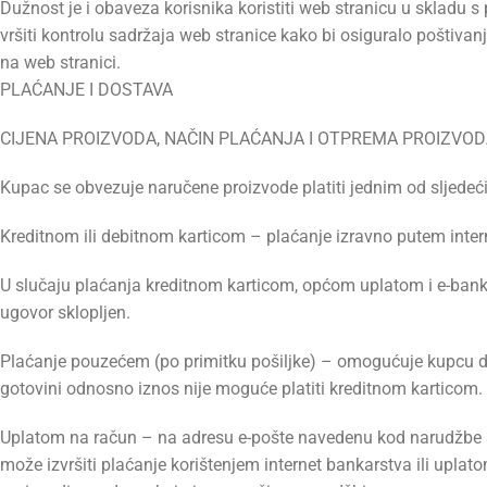
Dužnost je i obaveza korisnika koristiti web stranicu u skladu
vršiti kontrolu sadržaja web stranice kako bi osiguralo poštiva
na web stranici.
PLAĆANJE I DOSTAVA
CIJENA PROIZVODA, NAČIN PLAĆANJA I OTPREMA PROIZVO
Kupac se obvezuje naručene proizvode platiti jednim od sljedeć
Kreditnom ili debitnom karticom – plaćanje izravno putem intern
U slučaju plaćanja kreditnom karticom, općom uplatom i e-banki
ugovor sklopljen.
Plaćanje pouzećem (po primitku pošiljke) – omogućuje kupcu da
gotovini odnosno iznos nije moguće platiti kreditnom karticom.
Uplatom na račun – na adresu e-pošte navedenu kod narudžbe šal
može izvršiti plaćanje korištenjem internet bankarstva ili upla