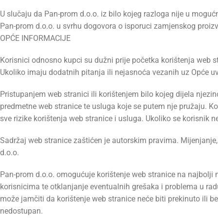
U slučaju da Pan-prom d.o.o. iz bilo kojeg razloga nije u mogućn
Pan-prom d.o.o. u svrhu dogovora o isporuci zamjenskog proizv
OPĆE INFORMACIJE
Korisnici odnosno kupci su dužni prije početka korištenja web 
Ukoliko imaju dodatnih pitanja ili nejasnoća vezanih uz Opće u
Pristupanjem web stranici ili korištenjem bilo kojeg dijela njezi
predmetne web stranice te usluga koje se putem nje pružaju. Kori
sve rizike korištenja web stranice i usluga. Ukoliko se korisnik 
Sadržaj web stranice zaštićen je autorskim pravima. Mijenjanje
d.o.o.
Pan-prom d.o.o. omogućuje korištenje web stranice na najbolji m
korisnicima te otklanjanje eventualnih grešaka i problema u ra
može jamčiti da korištenje web stranice neće biti prekinuto ili 
nedostupan.