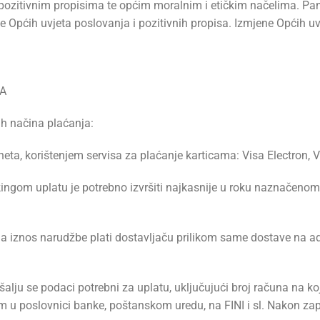
 s pozitivnim propisima te općim moralnim i etičkim načelima. P
nje Općih uvjeta poslovanja i pozitivnih propisa. Izmjene Općih
DA
ih načina plaćanja:
eta, korištenjem servisa za plaćanje karticama: Visa Electron, 
ngom uplatu je potrebno izvršiti najkasnije u roku naznačenom 
 iznos narudžbe plati dostavljaču prilikom same dostave na adr
ju se podaci potrebni za uplatu, uključujući broj računa na koj
tom u poslovnici banke, poštanskom uredu, na FINI i sl. Nakon za