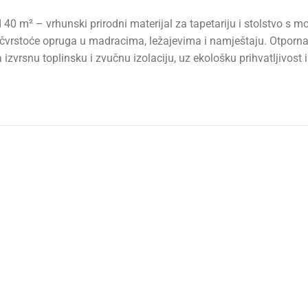
d 40 m² – vrhunski prirodni materijal za tapetariju i stolstvo s
rstoće opruga u madracima, ležajevima i namještaju. Otporna na 
a izvrsnu toplinsku i zvučnu izolaciju, uz ekološku prihvatljivos