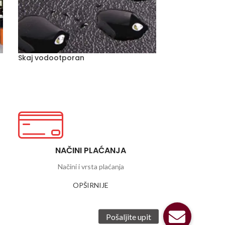
Skaj vodootporan
Spužva regene
NAČINI PLAĆANJA
Načini i vrsta plaćanja
OPŠIRNIJE