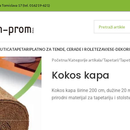
lja Tomislava 17 (tel. 016219-621)
ŽUTICA
TAPETARI
PLATNO ZA TENDE, CERADE I ROLETE
ZAVJESE-DEKORI
Početna
/
Kategorije artikala
/
Tapetari
/
Tapet
Kokos kapa
Kokos kapa širine 200 cm, dužine 20 m,
prirodni materijal za tapetariju i sto