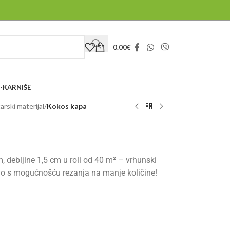
0.00
€
-KARNIŠE
arski materijal
/
Kokos kapa
 debljine 1,5 cm u roli od 40 m² – vrhunski
lstvo s mogućnošću rezanja na manje količine!