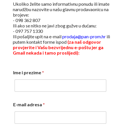
Ukoliko želite samo informativnu ponudu ili imate
narudžbu nazovite u našu glavnu prodavaonicu na
brojeve:
- 098 362 807
Ili ako se nitko ne javi zbog gužve u dućanu:
- 097 757 1330
Ili pošaljite upit na e-mail
prodaja@pan-prom.hr
ili
putem kontakt forme ispod
(za naš odgovor
provjerite i Vašu bezvrijednu e-poštu jer ga
Gmail nekada i tamo proslijedi):
Ime i prezime
*
E-mail adresa
*