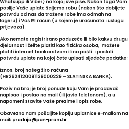
Whatsupp ili Viber) na kojoj sve piše. Nakon toga Vam
poslije Vaše uplate šaljemo robu (nakon što dobijete
potvrdu od nas da tražene robe ima odmah na
lageru) i Vaš R1 račun (u kojem je uračunata i usluga
prijevoza).
Ako nemate registrirano poduzeće ili bilo kakvu drugu
djelatnost i želite platiti kao fizička osoba, možete
platiti internet bankarstvom ili na pošti i poslati
potvrdu uplate na kojoj ćete upisati sljedeće podatke:
Iznos, broj našeg žiro računa
(HR2624120091139000229 – SLATINSKA BANKA).
Poziv na broj je broj ponude koju Vam je prodavač
napisao i poslao na mail (ili javio telefonom), a u
napomeni stavite Vaše prezime i opis robe.
Obavezno nam pošaljite kopiju uplatnice e-mailom na
mail:
prodaja@pan-prom.hr