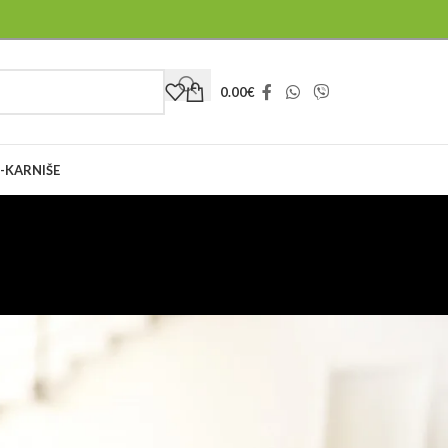
0.00
€
-KARNIŠE