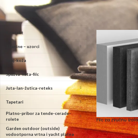
PONUDA ARTIKALA
Početna
/
Zvučna izol
Kontakt
Tkanine – uzorci
Skaj-koža
Spužva-vata-filc
Juta-lan-žutica-reteks
Tapetari
Platno-pribor za tende-cerade-
rolete
Filc za zvučnu izola
Garden outdoor (outside)
vodootporna vrtna i yacht platna