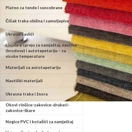
Platno za tende i suncobrane
Čičak traka obična i samoljepiva
Ukrasni čavlići
Ljepilo u spreju za namještaj, nautiku
(brodove) i autotapetariju – za
visoke temperature
Materijali za autotapetariju
Nautički materijali
Ukrasna traka i žnora
Okovi-rinčice-zakovice-drukeri-
zakovice-škare
Nogice PVC i kotačići za namještaj