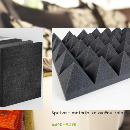
acija
ciju
Spužva – materijal za zvučnu izolacij
6.64
€
–
9.29
€