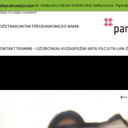
aše prodavaonice: Zagreb - Vlaška ulica 72b (tel. 014550-384), Velika Gorica - Trg kra
Skip to navigation
Skip to main content
OČETNA
KONTAKT
PRODAVAONICE
O NAMA
ONTAKT
TKANINE – UZORCI
SKAJ-KOŽA
SPUŽVA-VATA-FILC
JUTA-LAN-