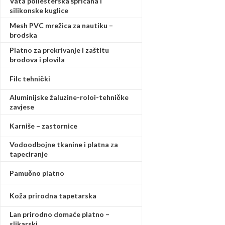
Vata poliesterska špricana i
silikonske kuglice
Mesh PVC mrežica za nautiku –
brodska
Platno za prekrivanje i zaštitu
brodova i plovila
Filc tehnički
Aluminijske žaluzine-roloi-tehničke
zavjese
Karniše – zastornice
Vodoodbojne tkanine i platna za
tapeciranje
Pamučno platno
Koža prirodna tapetarska
Lan prirodno domaće platno –
slikarski