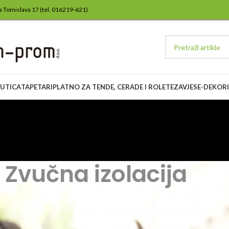
lja Tomislava 17 (tel. 016219-621)
ŽUTICA
TAPETARI
PLATNO ZA TENDE, CERADE I ROLETE
ZAVJESE-DEKORI
Zvučna izolacija