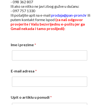
- 098 362 807
Ili ako se nitko ne javi zbog gužve u dućanu:
- 097 757 1330
Ili pošaljite upit na e-mail
prodaja@pan-prom.hr
ili
putem kontakt forme ispod
(za naš odgovor
provjerite i Vašu bezvrijednu e-poštu jer ga
Gmail nekada i tamo proslijedi):
Ime i prezime
*
E-mail adresa
*
Upit o artiklu u ponudi
*