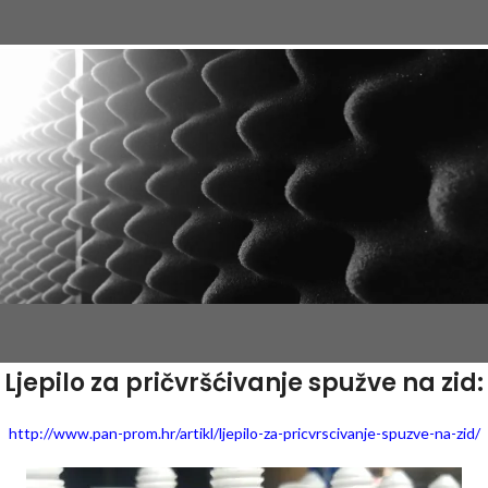
Ljepilo za pričvršćivanje spužve na zid:
http://www.pan-prom.hr/artikl/ljepilo-za-pricvrscivanje-spuzve-na-zid/