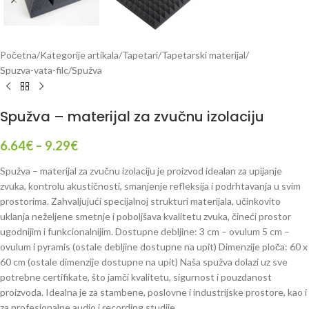
Početna
/
Kategorije artikala
/
Tapetari
/
Tapetarski materijal
/
Spuzva-vata-filc
/
Spužva
Spužva – materijal za zvučnu izolaciju
6.64
€
–
9.29
€
Spužva – materijal za zvučnu izolaciju je proizvod idealan za upijanje
zvuka, kontrolu akustičnosti, smanjenje refleksija i podrhtavanja u svim
prostorima. Zahvaljujući specijalnoj strukturi materijala, učinkovito
uklanja neželjene smetnje i poboljšava kvalitetu zvuka, čineći prostor
ugodnijim i funkcionalnijim. Dostupne debljine: 3 cm – ovulum 5 cm –
ovulum i pyramis (ostale debljine dostupne na upit) Dimenzije ploča: 60 x
60 cm (ostale dimenzije dostupne na upit) Naša spužva dolazi uz sve
potrebne certifikate, što jamči kvalitetu, sigurnost i pouzdanost
proizvoda. Idealna je za stambene, poslovne i industrijske prostore, kao i
za profesionalne audio i recording studije.