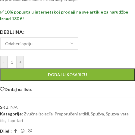
✅ 10% popusta u internetskoj prodaji na sve artikle za narudžbe
iznad 130 €!
DEBLJINA
-
+
DODAJ U KOŠARICU
Dodaj na listu
SKU:
N/A
Kategorije:
Zvučna izolacija
,
Preporučeni artikli
,
Spužva
,
Spuzva-vata-
filc
,
Tapetari
Dijeli: