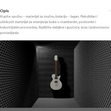
Opis
Kupite spužvu – materijal za zvučnu izolaciju – lagan, fleksibilan i
učinkovit materijal za smanjenje buke u stambenim, poslovnim i
industrijskim prostorima. Različite debljine i gustoće, brzo i jednostavno
postavljanje.