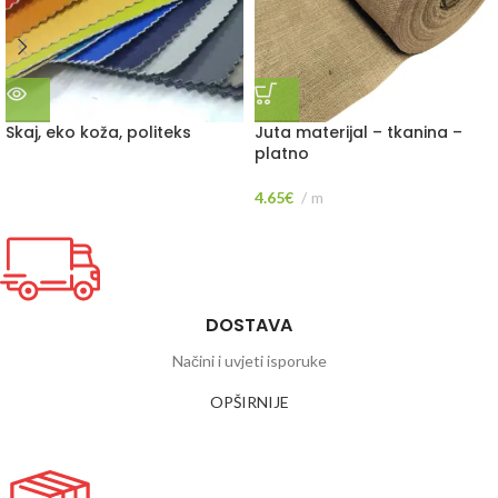
Skaj, eko koža, politeks
Juta materijal – tkanina –
platno
4.65
€
m
DOSTAVA
Načini i uvjeti isporuke
OPŠIRNIJE